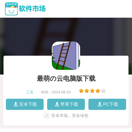
最萌の云电脑版下载
工具
|
时间：2024-08-20
|
安卓下载
苹果下载
PC下载
安卓市场，安全绿色