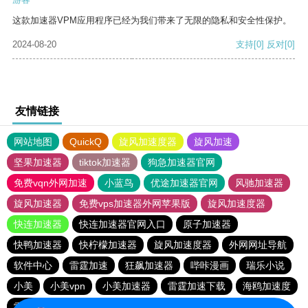
这款加速器VPM应用程序已经为我们带来了无限的隐私和安全性保护。
2024-08-20
支持
[0]
反对
[0]
友情链接
网站地图
QuickQ
旋风加速度器
旋风加速
坚果加速器
tiktok加速器
狗急加速器官网
免费vqn外网加速
小蓝鸟
优途加速器官网
风驰加速器
旋风加速器
免费vps加速器外网苹果版
旋风加速度器
快连加速器
快连加速器官网入口
原子加速器
快鸭加速器
快柠檬加速器
旋风加速度器
外网网址导航
软件中心
雷霆加速
狂飙加速器
哔咔漫画
瑞乐小说
小美
小美vpn
小美加速器
雷霆加速下载
海鸥加速度
雷霆加速版ins
雷霆加速
海鸥加速器下载