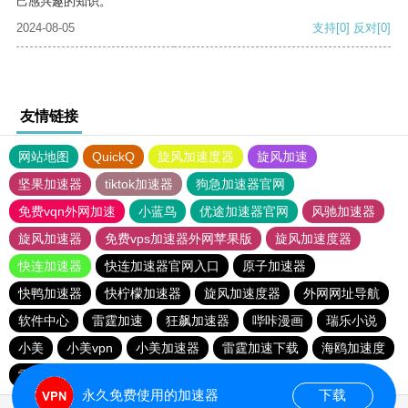
己感兴趣的知识。
2024-08-05
支持
[0]
反对
[0]
友情链接
网站地图
QuickQ
旋风加速度器
旋风加速
坚果加速器
tiktok加速器
狗急加速器官网
免费vqn外网加速
小蓝鸟
优途加速器官网
风驰加速器
旋风加速器
免费vps加速器外网苹果版
旋风加速度器
快连加速器
快连加速器官网入口
原子加速器
快鸭加速器
快柠檬加速器
旋风加速度器
外网网址导航
软件中心
雷霆加速
狂飙加速器
哔咔漫画
瑞乐小说
小美
小美vpn
小美加速器
雷霆加速下载
海鸥加速度
雷霆加速版ins
雷霆加速
海鸥加速器下载
永久免费使用的加速器
下载