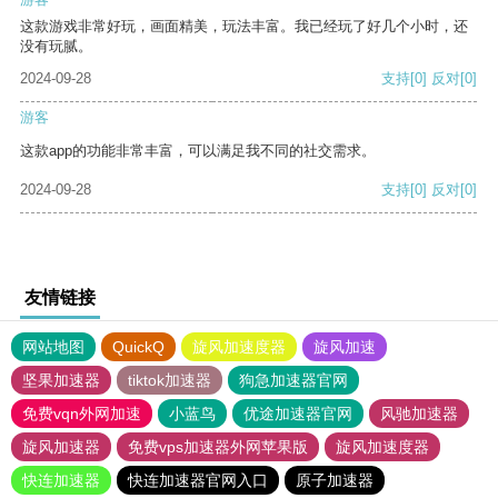
这款游戏非常好玩，画面精美，玩法丰富。我已经玩了好几个小时，还
没有玩腻。
2024-09-28
支持
[0]
反对
[0]
游客
这款app的功能非常丰富，可以满足我不同的社交需求。
2024-09-28
支持
[0]
反对
[0]
友情链接
网站地图
QuickQ
旋风加速度器
旋风加速
坚果加速器
tiktok加速器
狗急加速器官网
免费vqn外网加速
小蓝鸟
优途加速器官网
风驰加速器
旋风加速器
免费vps加速器外网苹果版
旋风加速度器
快连加速器
快连加速器官网入口
原子加速器