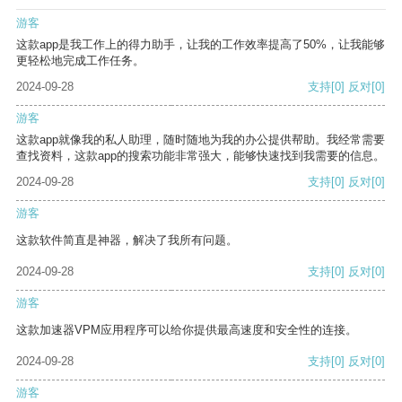
游客
这款app是我工作上的得力助手，让我的工作效率提高了50%，让我能够
更轻松地完成工作任务。
2024-09-28
支持
[0]
反对
[0]
游客
这款app就像我的私人助理，随时随地为我的办公提供帮助。我经常需要
查找资料，这款app的搜索功能非常强大，能够快速找到我需要的信息。
2024-09-28
支持
[0]
反对
[0]
游客
这款软件简直是神器，解决了我所有问题。
2024-09-28
支持
[0]
反对
[0]
游客
这款加速器VPM应用程序可以给你提供最高速度和安全性的连接。
2024-09-28
支持
[0]
反对
[0]
游客