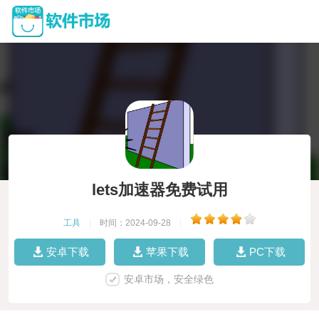
lets加速器免费试用
工具
|
时间：2024-09-28
|
安卓下载
苹果下载
PC下载
安卓市场，安全绿色